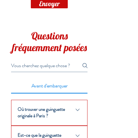
Envoyer
Questions
fréquemment posées
Avant d'embarquer
Où trouver une guinguette
originale à Paris ?
Le Bateau Apéro est la première 
Est-ce que la guinguette
guinguette fluviale de Paris. Une 